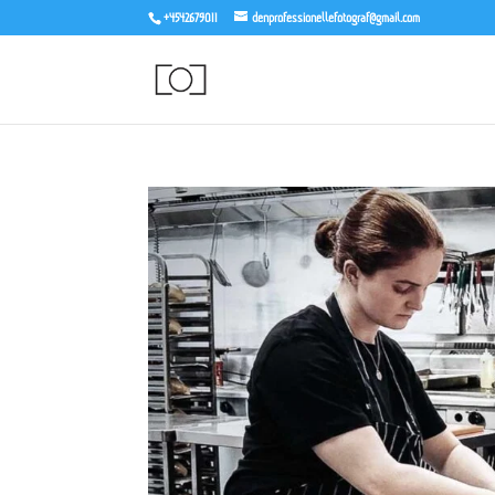
+4542679011
denprofessionellefotograf@gmail.com