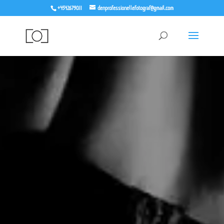
+4542679011
denprofessionellefotograf@gmail.com