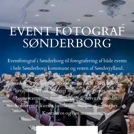
EVENT FOTOGRAF
SØNDERBORG
Eventfotograf i Sønderborg til fotografering af både events
i hele Sønderborg kommune og resten af Sønderjylland.
Skal i bruge nye billeder til hjemmesiden, de sociale
medier, webshoppen, tryksager etc, så se vores billeder
herunder. Vi fotograferer mange slags events, såsom
housewarmings, foredrag, faglige netværk, møder,
konference, kursus, jubilæum,
reception og messer.
Kontakt os og hør mere.