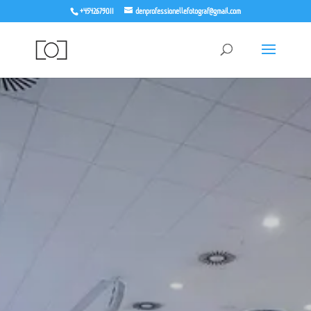
+4542679011
denprofessionellefotograf@gmail.com