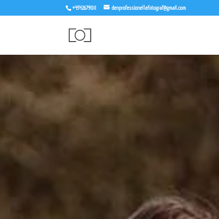
+4542679011
denprofessionellefotograf@gmail.com