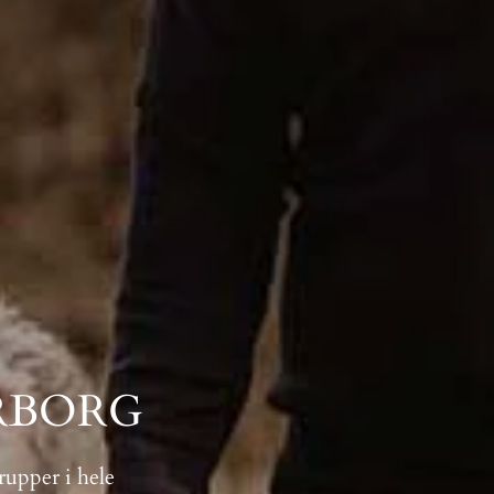
RBORG
rupper i hele