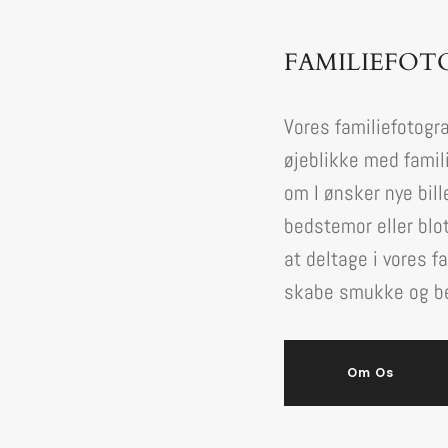
FAMILIEFOT
Vores familiefotogra
øjeblikke med famil
om I ønsker nye bille
bedstemor eller blot
at deltage i vores 
skabe smukke og bet
Om Os