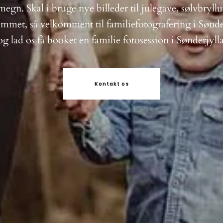
gn. Skal i bruge nye billeder til julegave, sølvbryllu
mmet, så velkomment til familiefotografering i Sønd
og lad os få booket en familie fotosession i Sønderjyll
Kontakt os