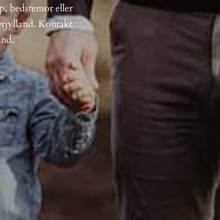
p, bedstemor eller
erjylland. Kontakt
and.