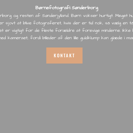
Børnefotografi Sønderborg
org og resten af Sønderjylland. Børn vokser hurtigt. Meget hu
r sjovt at blive fotograferet, hvis der er tid nok, så vælg en t
det er vigtigt for de fleste forældre at forevige minderne. Ikk
ed kameraet, fordi billeder af den lille guldklump kan glæde i ma
KONTAKT