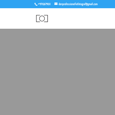
+4542679011
denprofessionellefotograf@gmail.com