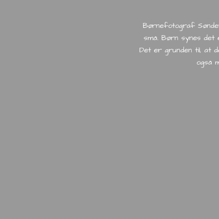
Børnefotograf Sønderb
små. Børn synes det e
Det er grunden til, at 
også m