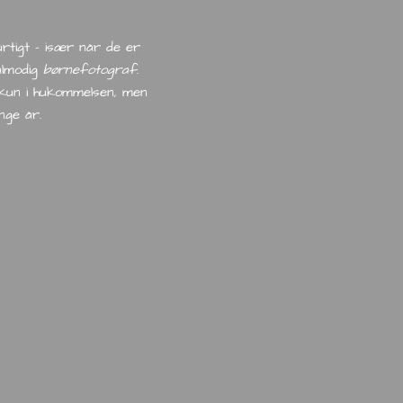
rtigt – især når de er
ålmodig
børnefotograf
.
e kun i hukommelsen, men
nge år.